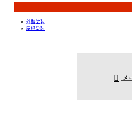
コラムカテゴリ
外壁塗装
屋根塗装
お問い合わせ
お電話でのお問い合わせ
088-671-2917
メ
受付／9：00〜18：00
ホーム
業務案内
施工実績
採用情報