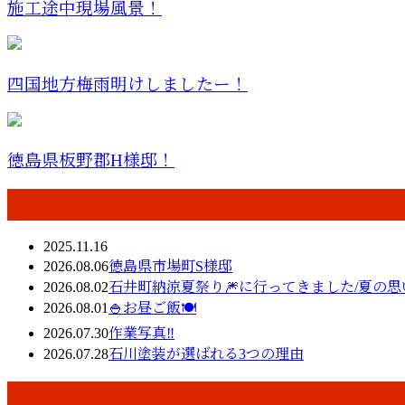
施工途中現場風景！
四国地方梅雨明けしましたー！
徳島県板野郡H様邸！
最近の投稿
2025.11.16
2026.08.06
徳島県市場町S様邸
2026.08.02
石井町納涼夏祭り🎆に行ってきました/夏の思
2026.08.01
🍚お昼ご飯🍽️
2026.07.30
作業写真‼️
2026.07.28
石川塗装が選ばれる3つの理由
月別アーカイブ