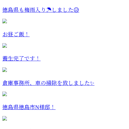
徳島県も梅雨入り☂️しました😥
お昼ご飯！
養生完了です！
倉庫事務所、車の掃除を致しました✨
徳島県徳島市N様邸！