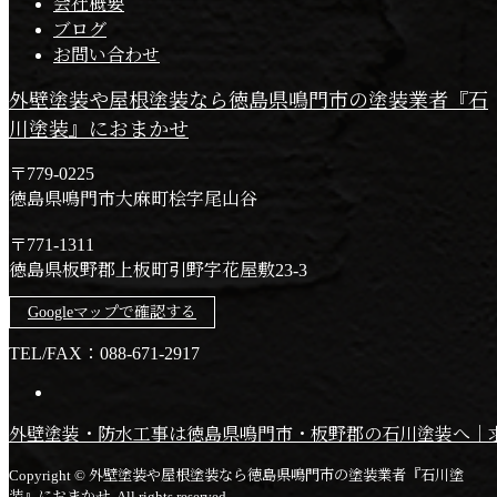
会社概要
ブログ
お問い合わせ
外壁塗装や屋根塗装なら徳島県鳴門市の塗装業者『石
川塗装』におまかせ
〒779-0225
徳島県鳴門市大麻町桧字尾山谷
〒771-1311
徳島県板野郡上板町引野字花屋敷23-3
Googleマップで確認する
TEL/FAX：088-671-2917
外壁塗装・防水工事は徳島県鳴門市・板野郡の石川塗装へ｜
Copyright © 外壁塗装や屋根塗装なら徳島県鳴門市の塗装業者『石川塗
装』におまかせ. All rights reserved.