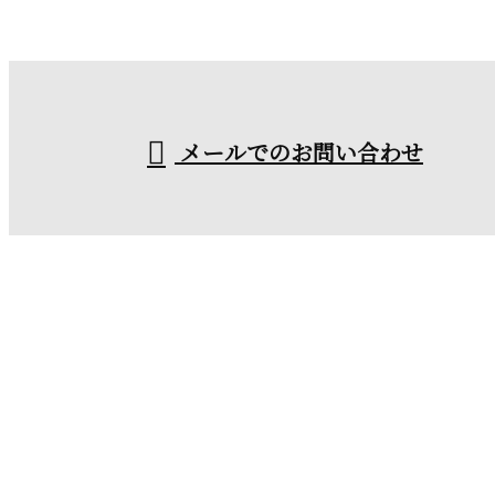
外壁塗装や屋根塗装
なら徳島県鳴門市の
受付／9：00〜18：00
メールでのお問い合わせ
塗装業者『石川塗装』におまかせ
ホーム
業務案内
施工実績
採用情報
会社概要
ブログ
お問い合わせ
外壁塗装や屋根塗装なら徳島県鳴門市の塗装業者『石