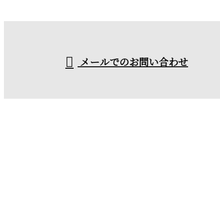
なら徳島県鳴門市の
受付／9：00〜18：00
メールでのお問い合わせ
塗装業者『石川塗装』におまかせ
ホーム
業務案内
施工実績
採用情報
会社概要
ブログ
お問い合わせ
外壁塗装や屋根塗装なら徳島県鳴門市の塗装業者『石